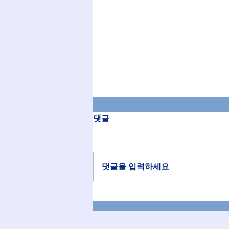
2026년 8월 2일 교회소식
댓글
할렐루야! 하나님께 영광과 찬송을
드립니다. 오늘은 성찬 주일입니다.
감사함으로 참여하십시다. 8월 특
댓글을 입력하세요.
별 새벽기도회가 8월 11(화)일
~13(목)일에 있습니다. 새벽 6시 선
교 지역과 선교사님들을 위해 기도
하십시다. 벨리즈, 케냐, 미자립교
회(미국, 한국, 일본) 8월 12일 수요