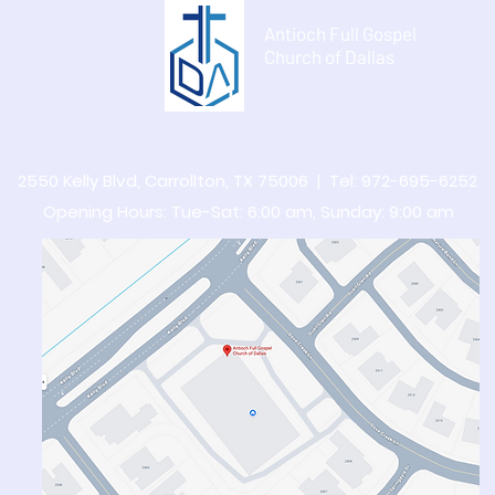
되는 가운데 본 교회 청년들이 참
와 도
Antioch Full Gospel
석하오니 중보기도와 도네이션을
교 지
Church of Dallas
부탁 드립니다. 선교 지
하십시
2550 Kelly Blvd, Carrollton, TX 75006 | Tel: 972-695-6252
Opening Hours: Tue-Sat: 6:00 am,​​ Sunday: 9:00 am