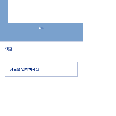
2026년 7월 26일 교회소
2026년 7월 1
식
식
댓글
할렐루야! 하나님께 영광과 찬
할렐루야! 하나님께
송을 드립니다. 다음 주일은 성
송을 드립니다. 개
찬 주일입니다. 기도로 준비하
부에 모두 참여하십
십시다. 개인별 성경공부에 모
영 전도사님께 유
댓글을 입력하세요.
두 참여하십시다. 조은영 전도
시기 바랍니다. 다
사님께 유인물을 받으시기 바
한 컨퍼런스가 워싱턴
랍니다. 다음 세대를 위한 컨퍼
서 있습니다. 7월 2
런스가 워싱턴 D.C. 에서 있습
일까지 진행되는 가
니다. 7월 27일부터 30일까지
회 청년들이 참석
진행되는 가운데 본 교회 청년
기도와 도네이션을
Antioch Full Gospel Church of Dallas
들이 참석하오니 중보기도와
니다. 선교 지역과