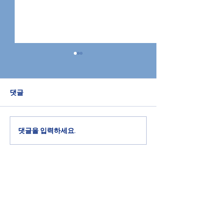
2026년 7월 26일 교회소
2026년 7월 1
식
식
댓글
할렐루야! 하나님께 영광과 찬
할렐루야! 하나님께
송을 드립니다. 다음 주일은 성
송을 드립니다. 개
찬 주일입니다. 기도로 준비하
부에 모두 참여하십
십시다. 개인별 성경공부에 모
영 전도사님께 유
댓글을 입력하세요.
두 참여하십시다. 조은영 전도
시기 바랍니다. 다
사님께 유인물을 받으시기 바
한 컨퍼런스가 워싱턴
랍니다. 다음 세대를 위한 컨퍼
서 있습니다. 7월 2
런스가 워싱턴 D.C. 에서 있습
일까지 진행되는 가
니다. 7월 27일부터 30일까지
회 청년들이 참석
진행되는 가운데 본 교회 청년
기도와 도네이션을
Antioch Full Gospel Church of Dallas
들이 참석하오니 중보기도와
니다. 선교 지역과